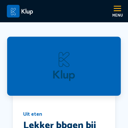
Uit eten
Lekker bbqen bij