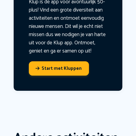
Klup is dé app voor avontuurlijk 50-
plus! Vind een grote diversiteit aan
activiteiten en ontmoet eenvoudig
nieuwe mensen. Dit wil je echt niet
missen dus we nodigen je van harte
uit voor de Klup app. Ontmoet,
geniet en ga er samen op uit!
Start met Kluppen