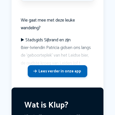
Wie gaat mee met deze leuke
wandeling?
▶️ Stadsgids Sijbrand en zijn
(bier-)vriendin Patricia gidsen ons langs
de ‘geboorteplek’ van het Leidse bier,
de oudste kroeg van Leiden (of t
Lees verder in onze app
Wat is Klup?