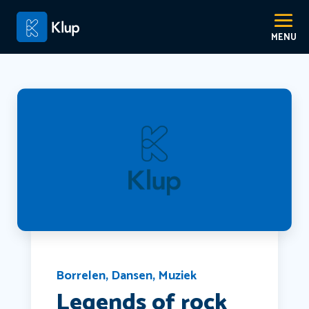
Borrelen
,
Dansen
,
Muziek
Legends of rock