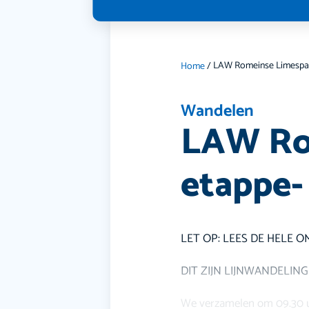
Home
/
Wandelen
LAW Rom
etappe-
LET OP: LEES DE HELE OM
DIT ZIJN LIJNWANDELINGEN
We verzamelen om 09.30 u