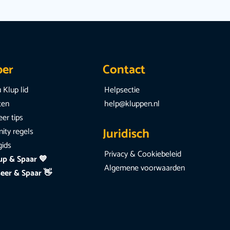
per
Contact
 Klup lid
Helpsectie
iten
help@kluppen.nl
er tips
Juridisch
ty regels
gids
Privacy & Cookiebeleid
up & Spaar 💙
Algemene voorwaarden
eer & Spaar 👋