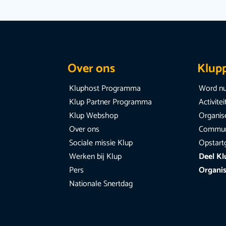
Over ons
Klup
Kluphost Programma
Word nu
Klup Partner Programma
Activite
Klup Webshop
Organise
Over ons
Communi
Sociale missie Klup
Opstart
Werken bij Klup
Deel Kl
Pers
Organis
Nationale Snertdag