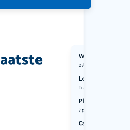
aatste
Wanneer?
2 August 2026 | 09:30
Locatie
Trajanstra...
Plekken
7 plekken beschikbaar
Categorie