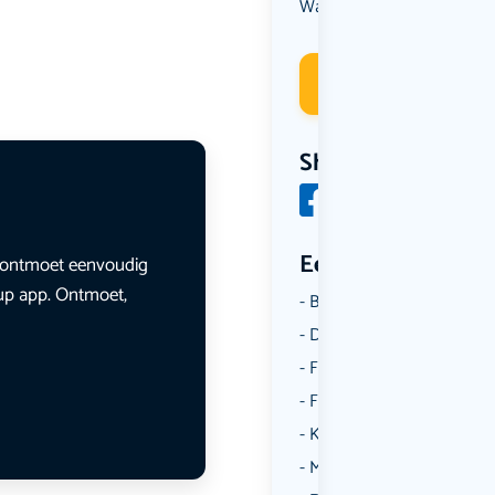
Wandelen
Deelneme
Share
Een aantal catego
en ontmoet eenvoudig
lup app. Ontmoet,
Borrelen
Dansen
Fietsen
Film
Kunst & Cultuur
Muziek