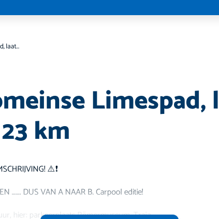
LAW Romeinse Limespad, laatste etappe- 23 km
einse Limespad, l
 23 km
SCHRIJVING! ⚠️❗️
 ……. DUS VAN A NAAR B. Carpool editie!
ur, hier: parkeerplaats Römermuseum, Traja