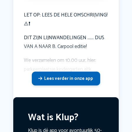
LET OP: LEES DE HELE OMSCHRIJVING!
⚠️❗️
DIT ZIJN LIJNWANDELINGEN ……. DUS
VAN A NAAR B. Carpool editie!
We verzamelen om 10.00 uur, hier:
parkeerplaatsje kindergarten altk
Lees verder in onze app
Wat is Klup?
Klup is dé app voor avontuurlijk 50-