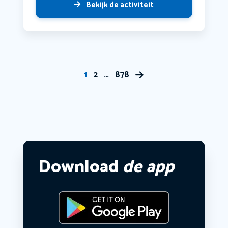
Bekijk de activiteit
1
2
…
878
Download
de app