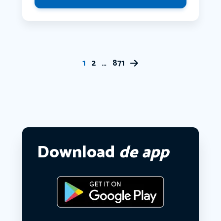
1
2
…
871
Download
de app