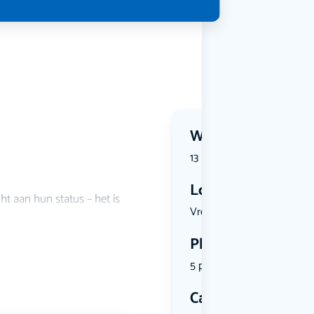
Wanneer?
13 December 2026 | 19:30
Locatie
 aan hun status – het is
Vredenburg...
Plekken
5 plekken beschikbaar
Categorie