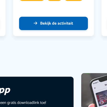
Bekijk de activiteit
app
 een gratis downloadlink toe!