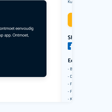
Kunst & Cultuur
Muziek
,
Deelneme
en ontmoet eenvoudig
lup app. Ontmoet,
Share
Een aantal catego
Borrelen
Dansen
Fietsen
Film
Kunst & Cultuur
Muziek