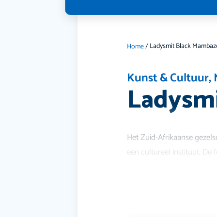
Ladysmit Black Mambaz
Home
/
Kunst & Cultuur
,
Ladysm
Het Zuid-Afrikaanse gezel
een cultureel instituut. De