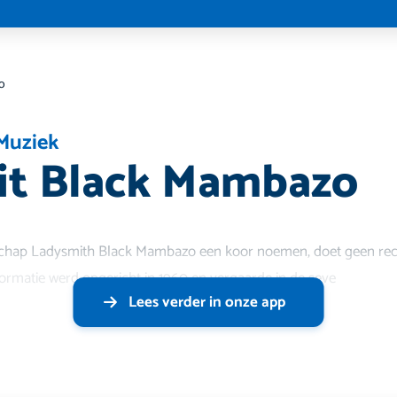
o
Muziek
it Black Mambazo
schap Ladysmith Black Mambazo een koor noemen, doet geen recht
 formatie werd opgericht in 1960 en vergaarde in de seve
Lees verder in onze app