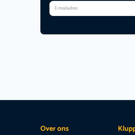
Over ons
Klup