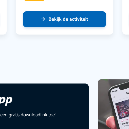
Bekijk de activiteit
app
 een gratis downloadlink toe!