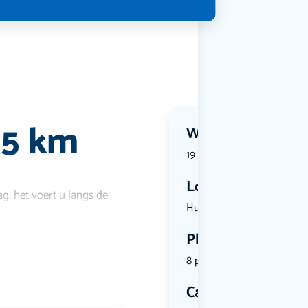
 5 km
Wanneer?
19 July 2026 | 13:30
Locatie
g. het voert u langs de
Huigsloter...
Plekken
8 plekken beschikbaar
Categorie