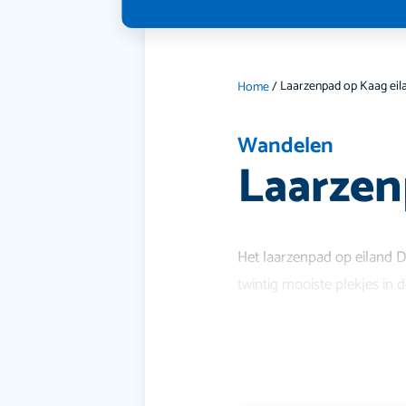
Home
/
Wandelen
Laarzen
Het laarzenpad op eiland D
twintig mooiste plekjes in