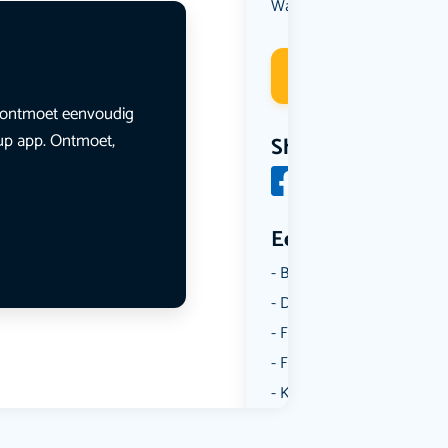
Wandelen
Deelneme
en ontmoet eenvoudig
lup app. Ontmoet,
Share
Een aantal catego
Borrelen
Dansen
Fietsen
Film
Kunst & Cultuur
Muziek