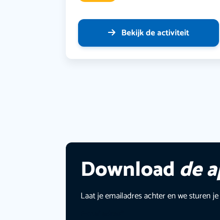
Bekijk de activiteit
Download
de 
Laat je emailadres achter en we sturen je
E-mailadres
*