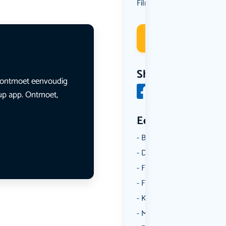
Film
Deelneme
Share
en ontmoet eenvoudig
lup app. Ontmoet,
Een aantal catego
Borrelen
Dansen
Fietsen
Film
Kunst & Cultuur
Muziek