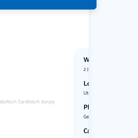
Wanneer?
2 July 2026 | 20:15
Locatie
Utopiazaal...
dyllisch Sardinisch dorpje
Plekken
Geen limiet
Categorie