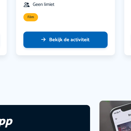
Geen limiet
Film
Bekijk de activiteit
app