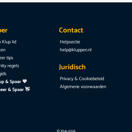
per
Contact
 Klup lid
Helpsectie
iten
help@kluppen.nl
er tips
Juridisch
ty regels
gids
Privacy & Cookiebeleid
up & Spaar 💙
Algemene voorwaarden
eer & Spaar 👋
© Klup 2026