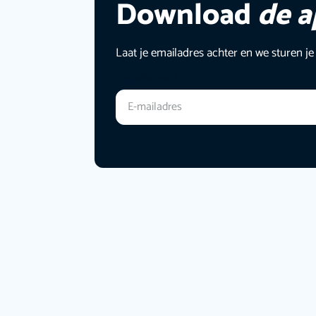
Download
de 
Laat je emailadres achter en we sturen je
E-mailadres
*