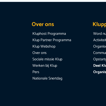
Over ons
Klup
Kluphost Programma
Word nu
Klup Partner Programma
Activite
Klup Webshop
Organise
Over ons
Communi
Sociale missie Klup
Opstart
Werken bij Klup
Deel Kl
Pers
Organis
Nationale Snertdag