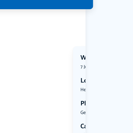
Wanneer?
7 July 2026 | 13:15
Locatie
Herenplein...
Plekken
Geen limiet
Categorie