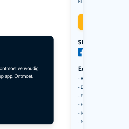
Film
Deelneme
Share
Een aantal catego
en ontmoet eenvoudig
lup app. Ontmoet,
Borrelen
Dansen
Fietsen
Film
Kunst & Cultuur
Muziek