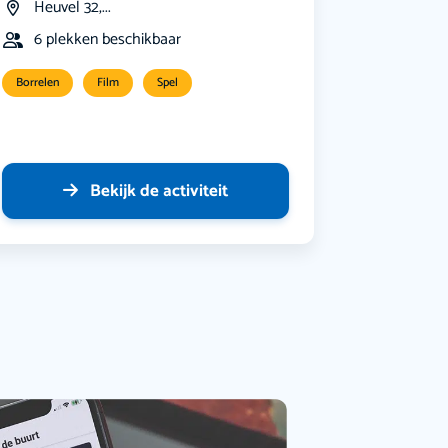
Heuvel 32,...
6 plekken beschikbaar
Borrelen
Film
Spel
Bekijk de activiteit