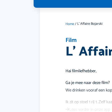
L’ Affaire Bojarski
Home
/
Film
L’ Affai
Hai filmliefhebber,
Ga je mee naar deze film?
We drinken vooraf een kopje
Ik zit op stoel 1 rij 1. Zelf 
Lees verder in onze app