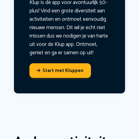
Klup is dé app voor avontuurlijk 50-
plus! Vind een grote diversiteit aan
activiteiten en ontmoet eenvoudig
nieuwe mensen. Dit wil je echt niet
missen dus we nodigen je van harte
uit voor de Klup app. Ontmoet,
geniet en ga er samen op uit!
Start met Kluppen