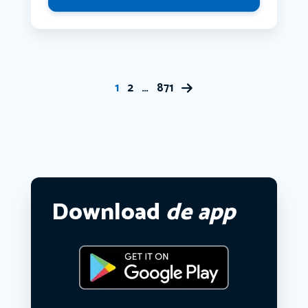
1
2
…
871
Download
de app