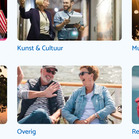
Kunst & Cultuur
Mu
Overig
Re