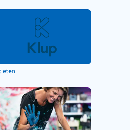
t eten