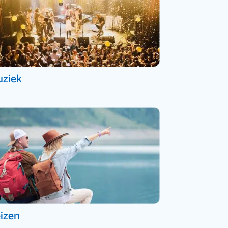
ziek
izen