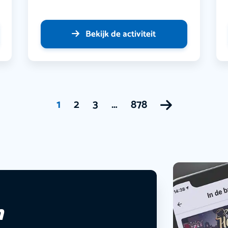
Bekijk de activiteit
1
2
3
…
878
n