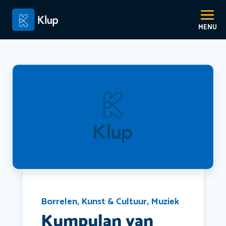
Borrelen
,
Kunst & Cultuur
,
Muziek
Kumpulan van