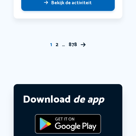
Bekijk de activiteit
1
2
…
878
Download
de app