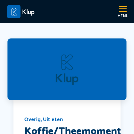
Overig
,
Uit eten
Koffie/Theemoment.