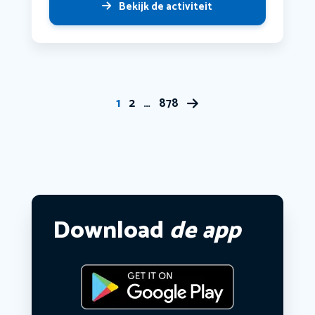
Bekijk de activiteit
1
2
…
878
Download
de app