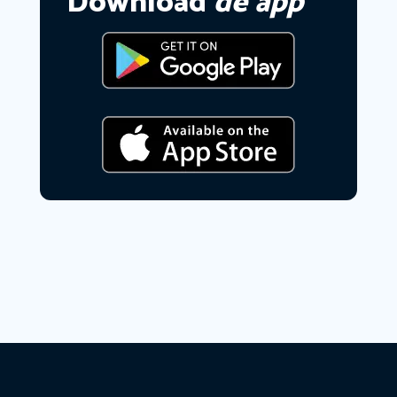
Download
de app