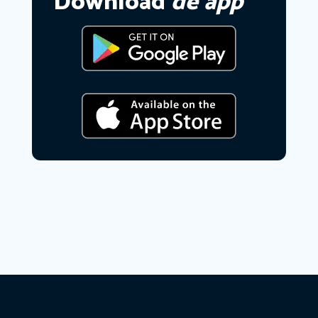
Download
de app