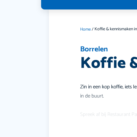
Home
/
Borrelen
Koffie 
Zin in een kop koffie, iets
in de buurt.
Spreek af bij Restaurant P