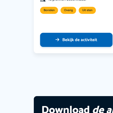
Borrelen
Overig
Uit eten
Bekijk de activiteit
Download
de 