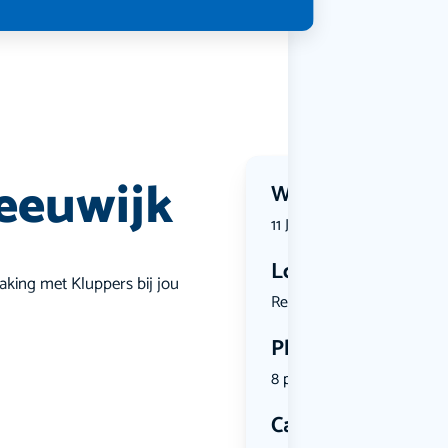
eeuwijk
Wanneer?
11 July 2026 | 11:00
Locatie
making met Kluppers bij jou
Reeuwijkse...
Plekken
8 plekken beschikbaar
Categorie