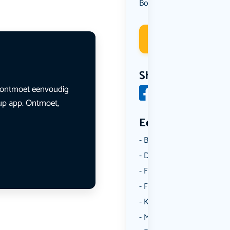
Borrelen
Deelneme
Share
en ontmoet eenvoudig
lup app. Ontmoet,
Een aantal catego
Borrelen
Dansen
Fietsen
Film
Kunst & Cultuur
Muziek