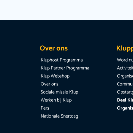
Over ons
Klup
Kluphost Programma
Word nu
Klup Partner Programma
Activite
Klup Webshop
Organise
Over ons
Communi
Sociale missie Klup
Opstart
Werken bij Klup
Deel Kl
Pers
Organis
Nationale Snertdag