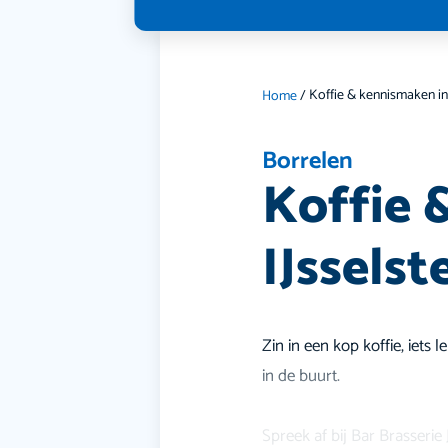
Home
/
Borrelen
Koffie 
IJsselst
Zin in een kop koffie, iets
in de buurt.
Spreek af bij Bar Brasserie 