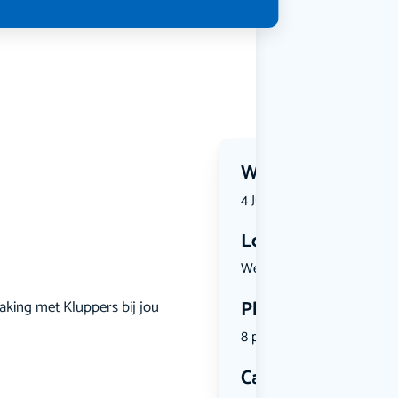
Wanneer?
4 July 2026 | 11:30
Locatie
Weidstraat...
Plekken
making met Kluppers bij jou
8 plekken beschikbaar
Categorie