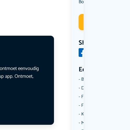
Borrelen
Deelneme
Share
en ontmoet eenvoudig
Een aantal catego
lup app. Ontmoet,
Borrelen
Dansen
Fietsen
Film
Kunst & Cultuur
Muziek