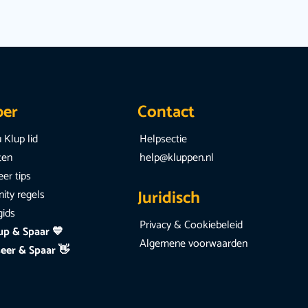
per
Contact
 Klup lid
Helpsectie
iten
help@kluppen.nl
er tips
Juridisch
ty regels
gids
Privacy & Cookiebeleid
up & Spaar 💙
Algemene voorwaarden
eer & Spaar 👋