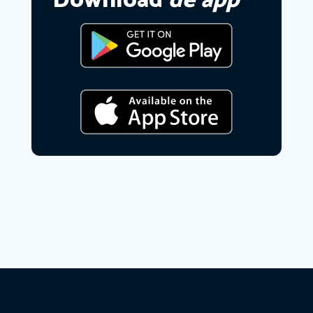
Download
de app