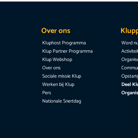
Over ons
Klup
Kluphost Programma
Word nu
Klup Partner Programma
Activite
Klup Webshop
Organise
Over ons
Communi
Sociale missie Klup
Opstart
Werken bij Klup
Deel Kl
Pers
Organis
Nationale Snertdag