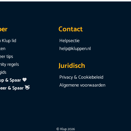
per
Contact
 Klup lid
Helpsectie
iten
help@kluppen.nl
er tips
Juridisch
ty regels
gids
Privacy & Cookiebeleid
up & Spaar 💙
Algemene voorwaarden
eer & Spaar 👋
© Klup 2026