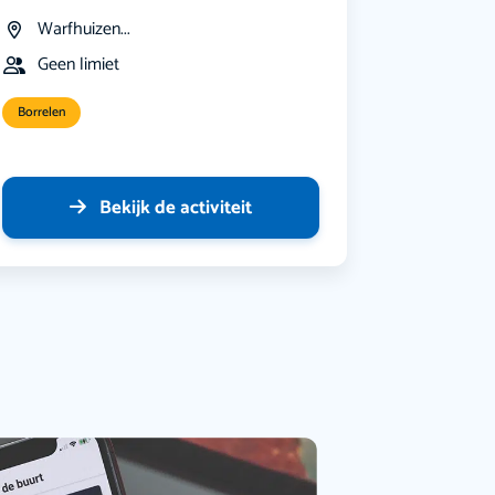
Warfhuizen...
Geen limiet
Borrelen
Bekijk de activiteit