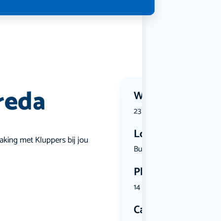
reda
Wanneer?
23 August 2026 | 11:00
Locatie
making met Kluppers bij jou
Burgemeest...
Plekken
14 plekken beschikbaar
Categorie