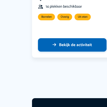
14 plekken beschikbaar
Borrelen
Overig
Uit eten
Bekijk de activiteit