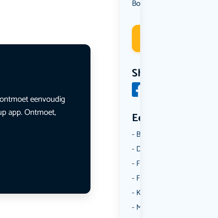
Borrelen
Overig
,
Deelneme
Share
en ontmoet eenvoudig
lup app. Ontmoet,
Een aantal catego
Borrelen
Dansen
Fietsen
Film
Kunst & Cultuur
Muziek