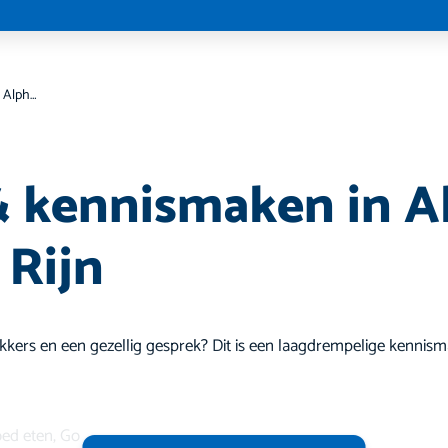
Koffie & kennismaken in Alphen aan den Rijn
& kennismaken in A
 Rijn
 lekkers en een gezellig gesprek? Dit is een laagdrempelige kennis
oed eten, Go