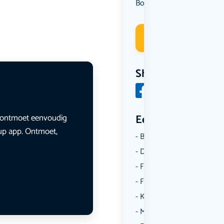
Borrelen
Deelneme
Share
en ontmoet eenvoudig
Een aantal catego
lup app. Ontmoet,
Borrelen
Dansen
Fietsen
Film
Kunst & Cultuur
Muziek