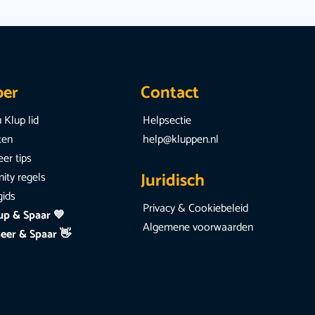
per
Contact
 Klup lid
Helpsectie
iten
help@kluppen.nl
er tips
Juridisch
ty regels
gids
Privacy & Cookiebeleid
up & Spaar 💙
Algemene voorwaarden
eer & Spaar 👋