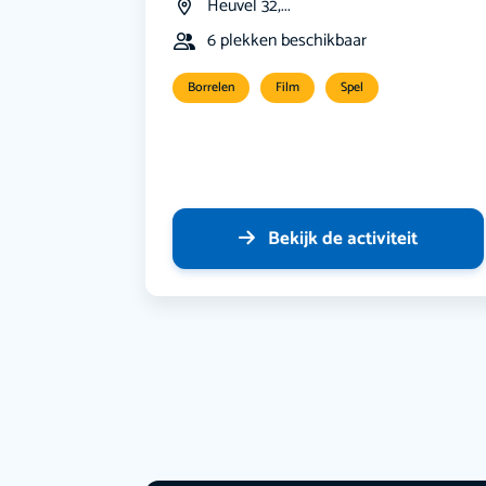
Heuvel 32,...
6 plekken beschikbaar
Borrelen
Film
Spel
Bekijk de activiteit