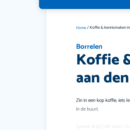
Home
/
Borrelen
Koffie 
aan den
Zin in een kop koffie, iets
in de buurt.
Spreek af bij Café 1640 | G