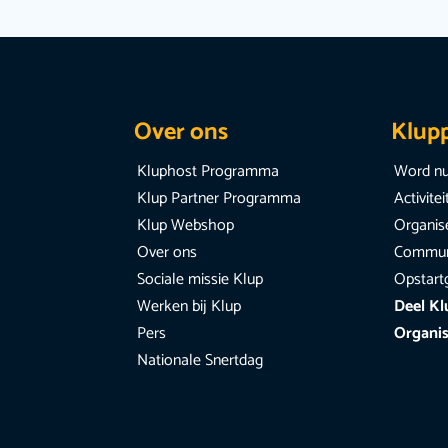
Over ons
Klup
Kluphost Programma
Word nu
Klup Partner Programma
Activite
Klup Webshop
Organise
Over ons
Communi
Sociale missie Klup
Opstart
Werken bij Klup
Deel Kl
Pers
Organis
Nationale Snertdag