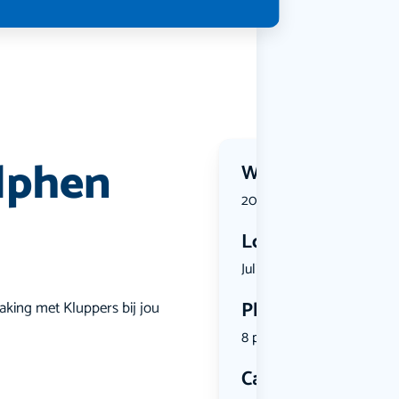
lphen
Wanneer?
20 June 2026 | 11:00
Locatie
Julianastr...
Plekken
making met Kluppers bij jou
8 plekken beschikbaar
Categorie