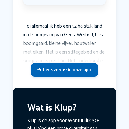
Hoi allemaal, ik heb een 1,2 ha stuk land
in de omgeving van Gees. Weiland, bos,
boomgaard, kleine vijver, houtwallen
met eiken. Het is een stiltegebied en de
omgeving is prachtig. Het onderhoud is
Lees verder in onze app
Wat is Klup?
Klup is dé app voor avontuurlijk 50-
plus! Vind een grote diversiteit aan