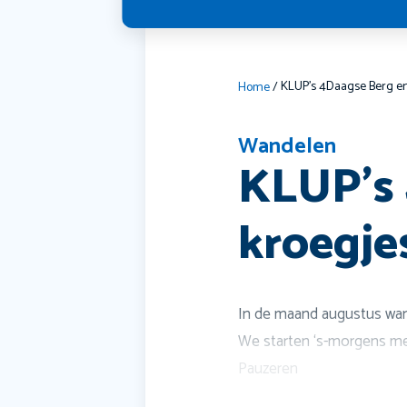
Home
/
Wandelen
KLUP’s 
kroegje
In de maand augustus wa
We starten ‘s-morgens met 
Pauzeren