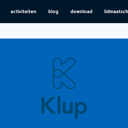
activiteiten
blog
download
lidmaatsc