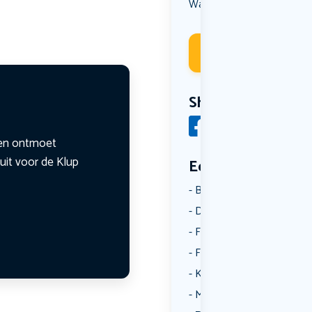
Wandelen
Deelneme
Share
n en ontmoet
uit voor de Klup
Een aantal catego
Borrelen
Dansen
Fietsen
Film
Kunst & Cultuur
Muziek