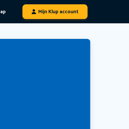
hap
Mijn Klup account