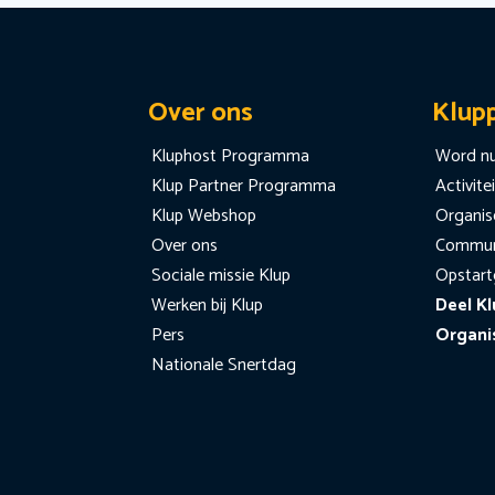
Over ons
Klup
Kluphost Programma
Word nu
Klup Partner Programma
Activite
Klup Webshop
Organise
Over ons
Communi
Sociale missie Klup
Opstart
Werken bij Klup
Deel Kl
Pers
Organi
Nationale Snertdag