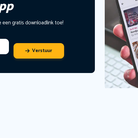
app
e een gratis downloadlink toe!
Verstuur