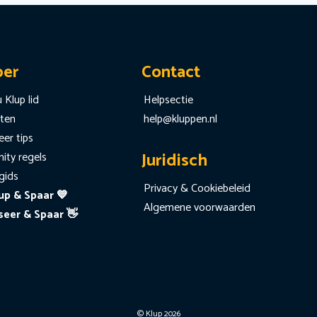
per
Contact
 Klup lid
Helpsectie
iten
help@kluppen.nl
er tips
Juridisch
ty regels
gids
Privacy & Cookiebeleid
up & Spaar 💙
Algemene voorwaarden
seer & Spaar 👋
© Klup 2026