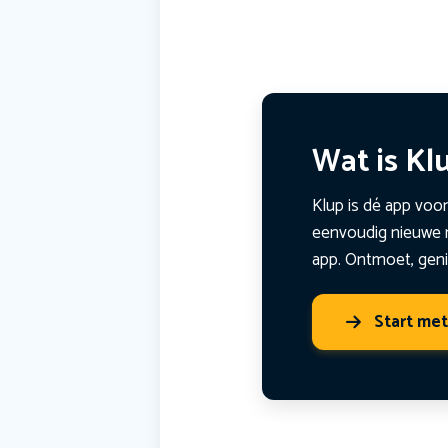
Wat is Kl
Klup is dé app voor
eenvoudig nieuwe m
app. Ontmoet, geni
Start me