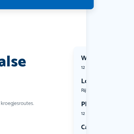
alse
Wanneer?
12 August 2026 | 10:30
Locatie
Rijksstraa...
Plekken
kroegjesroutes.
12 plekken beschikbaar
Categorie