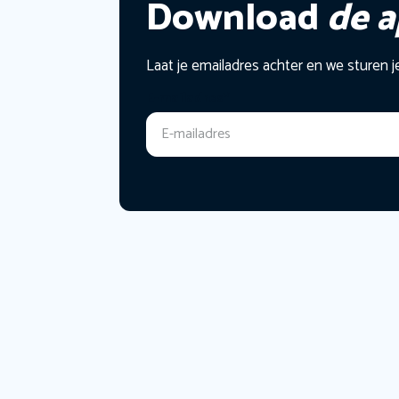
Download
de 
Laat je emailadres achter en we sturen j
E-mailadres
*