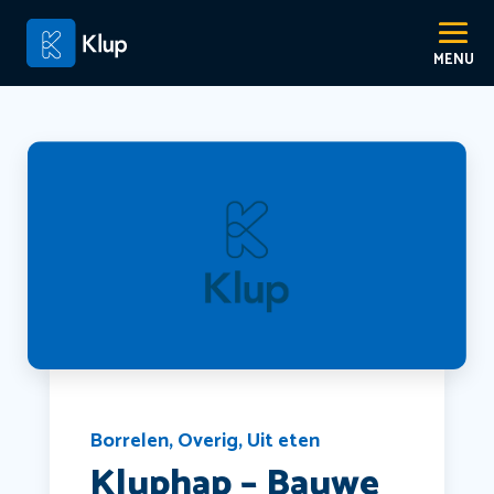
Borrelen
,
Overig
,
Uit eten
Kluphap – Bauwe