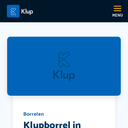
Borrelen
Klupborrel in