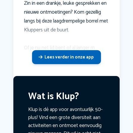
Zin in een drankje, leuke gesprekken en
nieuwe ontmoetingen? Kom gezellig
langs bij deze laagdrempelige borrel met
Kluppers uit de buurt.
Of je nu net lid bent of al langer m
Lees verder in onze app
Wat is Klup?
Klup is dé app voor avontuurlijk 50-
plus! Vind een grote diversiteit aan
activiteiten en ontmoet eenvoudig