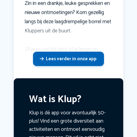
Zin in een drankje, leuke gesprekken en
nieuwe ontmoetingen? Kom gezellig
langs bij deze laagdrempelige borrel met
Kluppers uit de buurt.
Of je nu net lid bent of al langer m
Lees verder in onze app
Wat is Klup?
Klup is dé app voor avontuurlijk 50-
plus! Vind een grote diversiteit aan
activiteiten en ontmoet eenvoudig