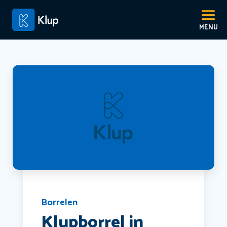
Borrelen
Klupborrel in