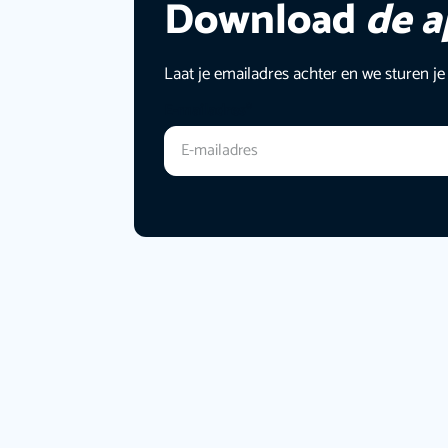
Download
de 
Laat je emailadres achter en we sturen je
E-mailadres
*