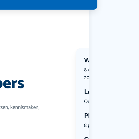
Wanneer?
8 August 2026 | 10:00 tot 
ers
2026 | 12:00
Locatie
Oude Meppe...
tsen, kennismaken,
Plekken
8 plekken beschikbaar