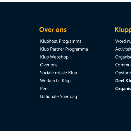
Over ons
Klup
Kluphost Programma
Word nu
Klup Partner Programma
Activite
Klup Webshop
Organise
Over ons
Communi
Sociale missie Klup
Opstart
Werken bij Klup
Deel Kl
Pers
Organis
Nationale Snertdag