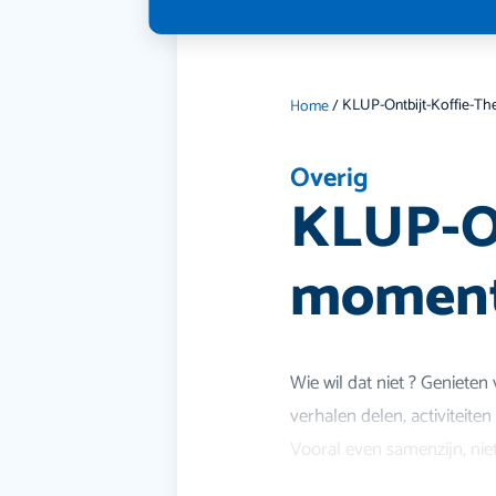
Home
/
Overig
KLUP-On
moment
Wie wil dat niet ? Geniete
verhalen delen, activiteite
Vooral even samenzijn, nie