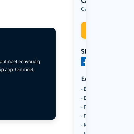
Categorie
Overig
Deelneme
Share
en ontmoet eenvoudig
lup app. Ontmoet,
Een aantal catego
Borrelen
Dansen
Fietsen
Film
Kunst & Cultuur