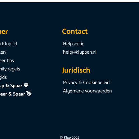
per
Contact
 Klup lid
Helpsectie
iten
help@kluppen.nl
er tips
Juridisch
ty regels
gids
Privacy & Cookiebeleid
up & Spaar 💙
Algemene voorwaarden
eer & Spaar 👋
© Klup 2026