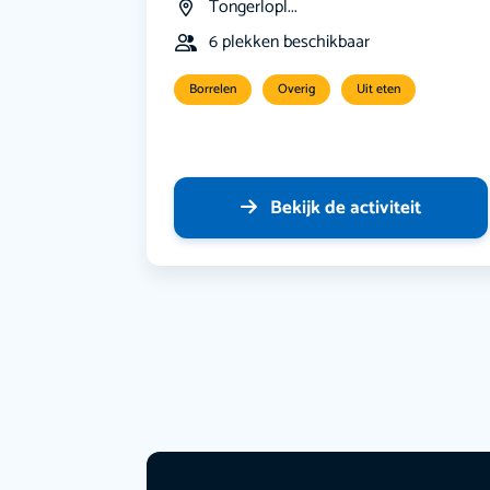
Tongerlopl...
6 plekken beschikbaar
Borrelen
Overig
Uit eten
Bekijk de activiteit