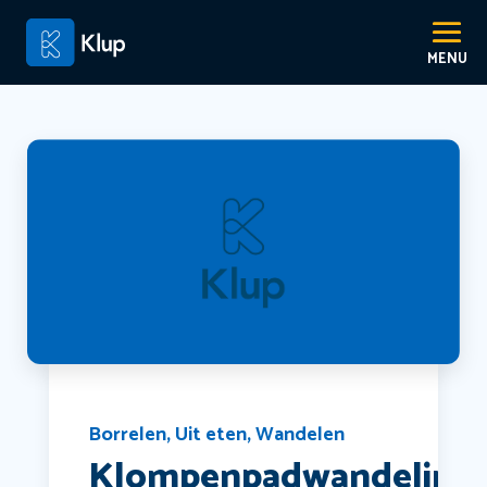
Borrelen
,
Uit eten
,
Wandelen
Klompenpadwandeling