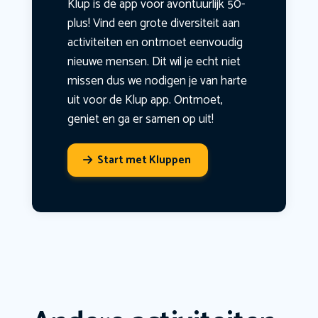
Klup is dé app voor avontuurlijk 50-
plus! Vind een grote diversiteit aan
activiteiten en ontmoet eenvoudig
nieuwe mensen. Dit wil je echt niet
missen dus we nodigen je van harte
uit voor de Klup app. Ontmoet,
geniet en ga er samen op uit!
Start met Kluppen