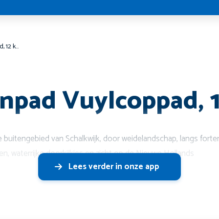
Klompenpad Vuylcoppad, 12 km
npad Vuylcoppad, 
buitengebied van Schalkwijk, door weidelandschap, langs forte
ten, waterrijke doorkijkjes en zicht op de Nieuwe Hollands
Lees verder in onze app