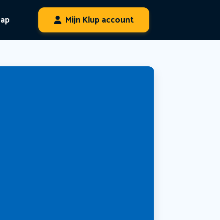
hap
Mijn Klup account