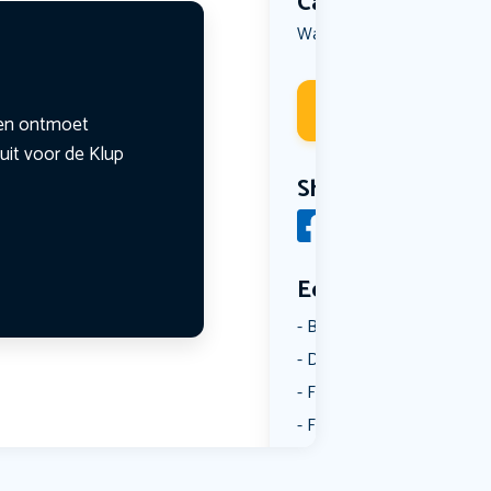
Categorie
Wandelen
Deelneme
n en ontmoet
uit voor de Klup
Share
Een aantal catego
Borrelen
Dansen
Fietsen
Film
Kunst & Cultuur