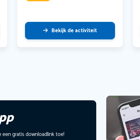
Bekijk de activiteit
app
e een gratis downloadlink toe!