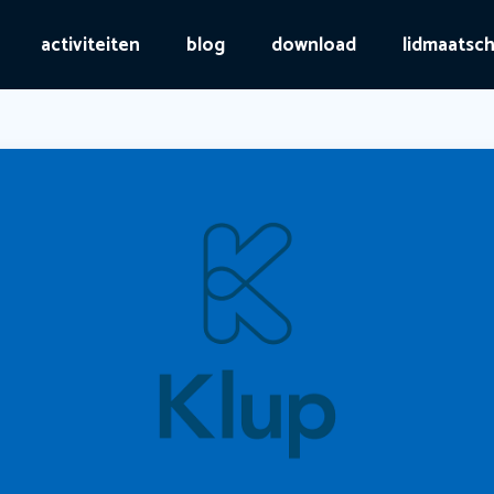
activiteiten
blog
download
lidmaatsc