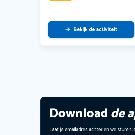
Bekijk de activiteit
Download
de 
Laat je emailadres achter en we sturen j