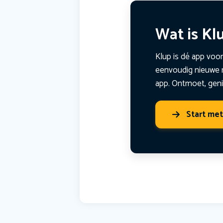
Wat is Kl
Klup is dé app voor
eenvoudig nieuwe m
app. Ontmoet, geni
Start me