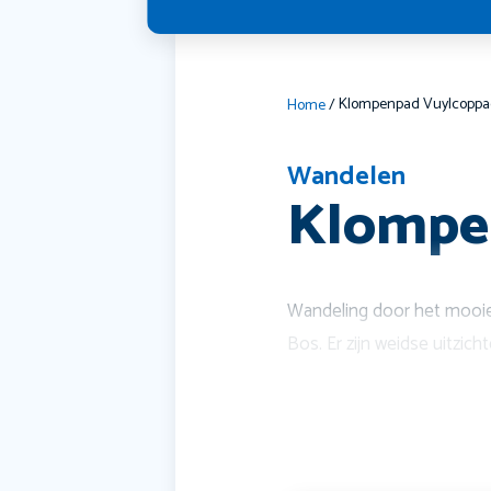
Home
/
Wandelen
Klompe
Wandeling door het mooie 
Bos. Er zijn weidse uitzich