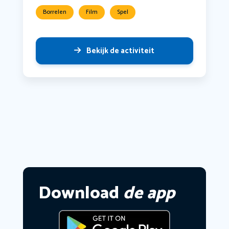
Borrelen
Film
Spel
Bekijk de activiteit
Download
de app