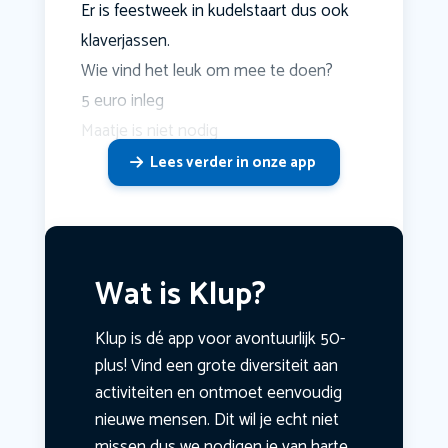
Er is feestweek in kudelstaart dus ook
klaverjassen.
Wie vind het leuk om mee te doen?
5 euro inleg
Maatje is niet nodig
Lees verder in onze app
Wat is Klup?
Klup is dé app voor avontuurlijk 50-
plus! Vind een grote diversiteit aan
activiteiten en ontmoet eenvoudig
nieuwe mensen. Dit wil je echt niet
missen dus we nodigen je van harte