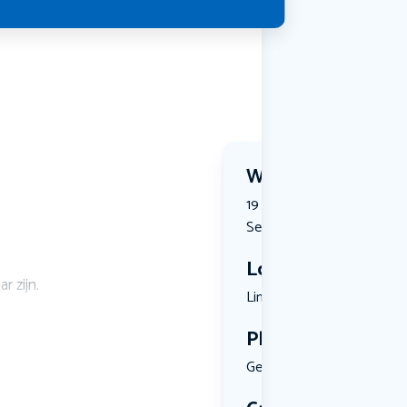
Wanneer?
19 September 2026 | 14:30
September 2026 | 17:00
Locatie
r zijn.
Lindevoort...
Plekken
Geen limiet