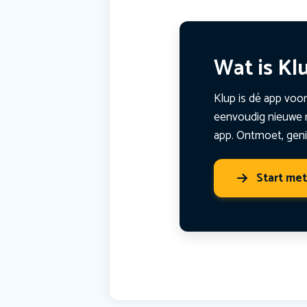
Wat is Kl
Klup is dé app voor
eenvoudig nieuwe m
app. Ontmoet, geni
Start me