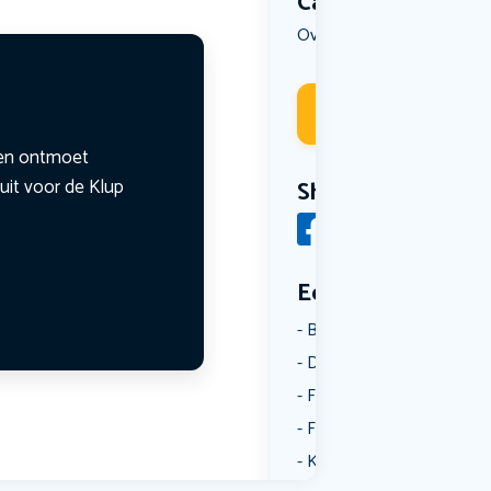
Categorie
Overig
Reizen
,
Deelneme
n en ontmoet
uit voor de Klup
Share
Een aantal catego
Borrelen
Dansen
Fietsen
Film
Kunst & Cultuur