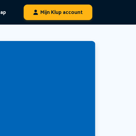
hap
Mijn Klup account