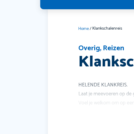
Klankschalenreis
Home
/
Overig
,
Reizen
Klanksc
HELENDE KLANKREIS.
Laat je meevoeren op de go
Voel je welkom om op een 