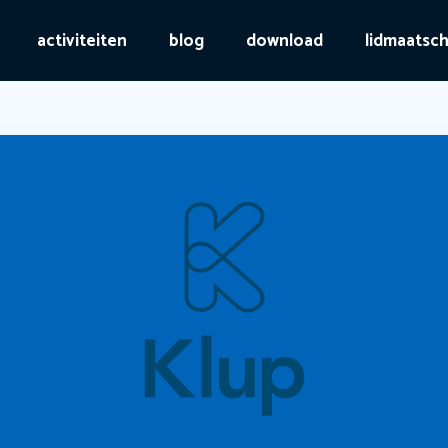
activiteiten
blog
download
lidmaatsc