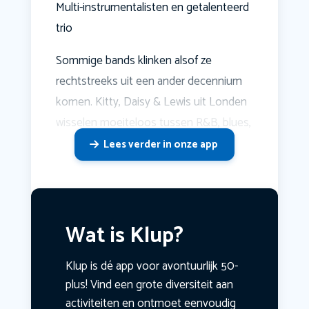
Multi-instrumentalisten en getalenteerd
trio
Sommige bands klinken alsof ze
rechtstreeks uit een ander decennium
komen. Kitty, Daisy & Lewis uit Londen
wisselen moeiteloos tussen R&B, blues,
Lees verder in onze app
Wat is Klup?
Klup is dé app voor avontuurlijk 50-
plus! Vind een grote diversiteit aan
activiteiten en ontmoet eenvoudig