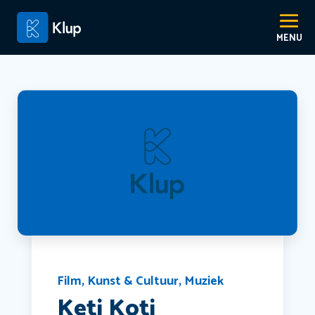
Film
,
Kunst & Cultuur
,
Muziek
Keti Koti