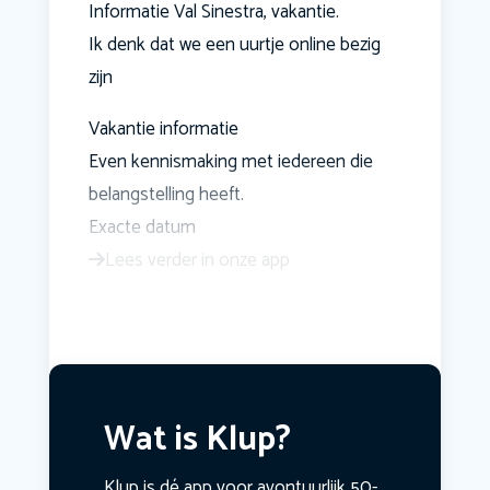
Informatie Val Sinestra, vakantie.
Ik denk dat we een uurtje online bezig
zijn
Vakantie informatie
Even kennismaking met iedereen die
belangstelling heeft.
Exacte datum
Lees verder in onze app
Wat is Klup?
Klup is dé app voor avontuurlijk 50-