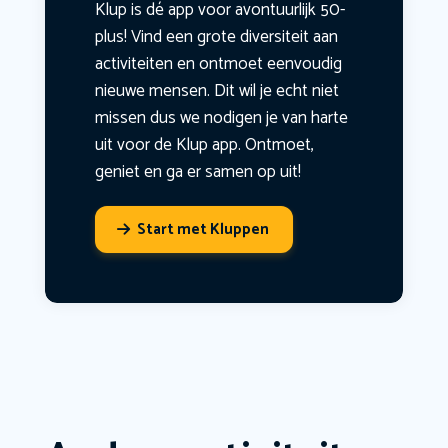
Klup is dé app voor avontuurlijk 50-
plus! Vind een grote diversiteit aan
activiteiten en ontmoet eenvoudig
nieuwe mensen. Dit wil je echt niet
missen dus we nodigen je van harte
uit voor de Klup app. Ontmoet,
geniet en ga er samen op uit!
Start met Kluppen