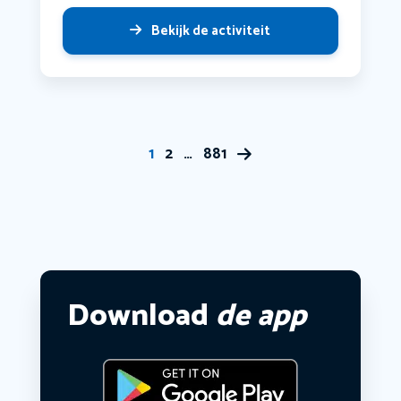
Bekijk de activiteit
1
2
…
881
Download
de app