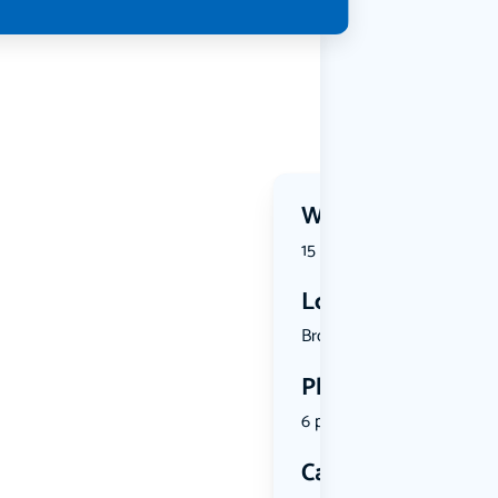
Wanneer?
15 July 2026 | 12:30
Locatie
Brouwerstr...
Plekken
6 plekken beschikbaar
Categorie