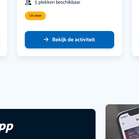
5 plekken beschikbaar
Uit eten
Bekijk de activiteit
app