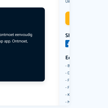
Uit eten
Deelneme
en ontmoet eenvoudig
Share
lup app. Ontmoet,
Een aantal catego
Borrelen
Dansen
Fietsen
Film
Kunst & Cultuur
Muziek