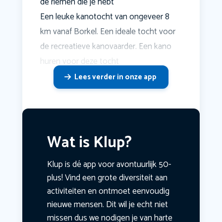
de riemen die je hebt
Een leuke kanotocht van ongeveer 8
km vanaf Borkel. Een ideale tocht voor
de recreatieve kanovaarder. Een kano
huren voor deze tocht
Lees verder in onze app
Wat is Klup?
Klup is dé app voor avontuurlijk 50-
plus! Vind een grote diversiteit aan
activiteiten en ontmoet eenvoudig
nieuwe mensen. Dit wil je echt niet
missen dus we nodigen je van harte