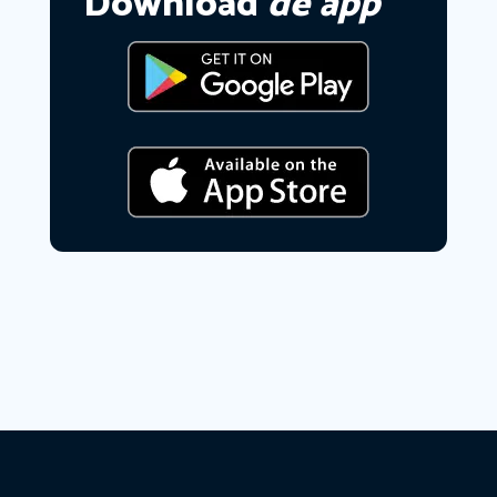
Download
de app