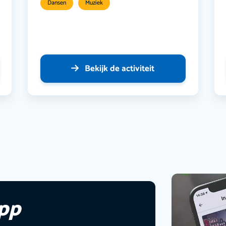
Dansen
Muziek
Bekijk de activiteit
app