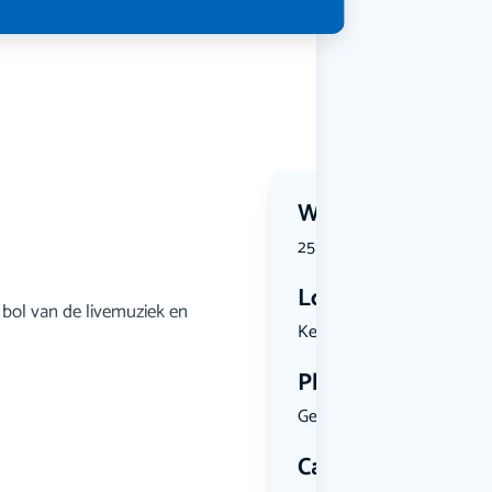
Wanneer?
25 July 2026 | 19:30
Locatie
 bol van de livemuziek en
Kesselskad...
Plekken
Geen limiet
Categorie