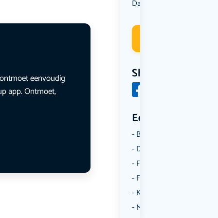
Dansen
Muziek
Wandelen
,
,
Deelneme
Share
en ontmoet eenvoudig
lup app. Ontmoet,
Een aantal catego
Borrelen
Dansen
Fietsen
Film
Kunst & Cultuur
Muziek