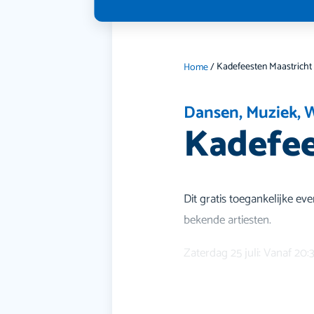
Kadefeesten Maastricht
Home
/
Dansen
,
Muziek
,
W
Kadefee
Dit gratis toegankelijke e
bekende artiesten.
Zaterdag 25 juli: Vanaf 20: