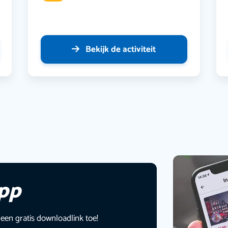
Bekijk de activiteit
app
 een gratis downloadlink toe!