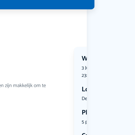
Wanneer?
3 July 2026 | 19:30 tot 3 Jul
23:00
len zijn makkelijk om te
Locatie
De Hartema...
Plekken
5 plekken beschikbaar