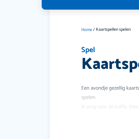
Kaartspellen spelen
Home
/
Spel
Kaartsp
Een avondje gezellig kaartsp
spelen.
Ik zorg voor de koffie, thee