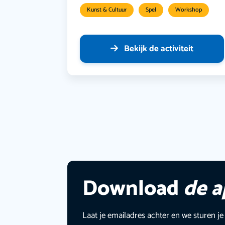
Kunst & Cultuur
Spel
Workshop
Bekijk de activiteit
Download
de 
Laat je emailadres achter en we sturen je