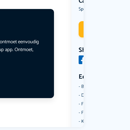
Categorie
Spel
Deelneme
en ontmoet eenvoudig
Share
lup app. Ontmoet,
Een aantal catego
Borrelen
Dansen
Fietsen
Film
Kunst & Cultuur