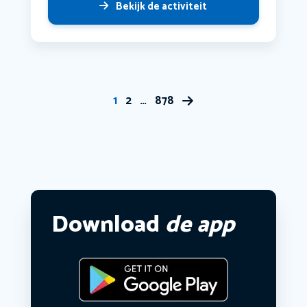
Bekijk de activiteit
1
2
…
878
Download
de app