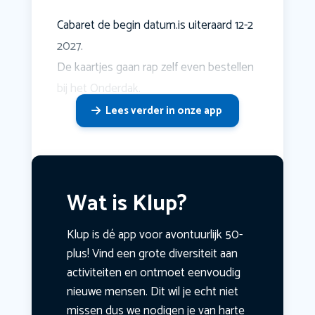
Cabaret de begin datum.is uiteraard 12-2
2027.
De kaartjes gaan rap zelf even bestellen
bij het Onderdak.
Lees verder in onze app
Wat is Klup?
Klup is dé app voor avontuurlijk 50-
plus! Vind een grote diversiteit aan
activiteiten en ontmoet eenvoudig
nieuwe mensen. Dit wil je echt niet
missen dus we nodigen je van harte