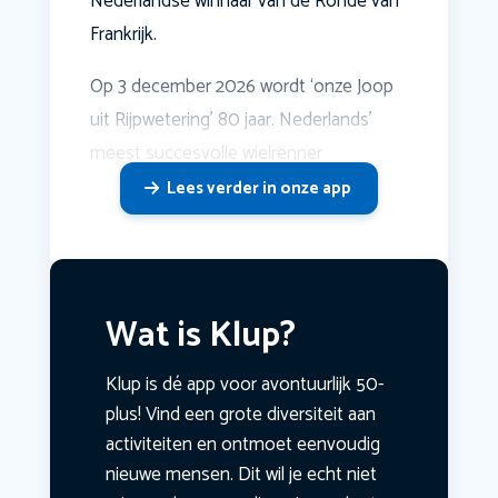
Nederlandse winnaar van de Ronde van
Frankrijk.
Op 3 december 2026 wordt ‘onze Joop
uit Rijpwetering’ 80 jaar. Nederlands’
meest succesvolle wielrenner
Lees verder in onze app
Wat is Klup?
Klup is dé app voor avontuurlijk 50-
plus! Vind een grote diversiteit aan
activiteiten en ontmoet eenvoudig
nieuwe mensen. Dit wil je echt niet