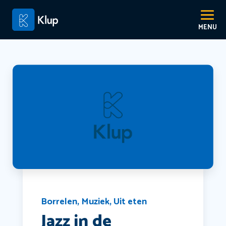
Borrelen
,
Muziek
,
Uit eten
Jazz in de