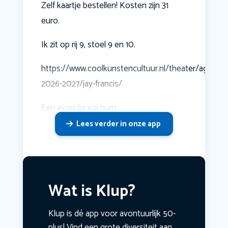
Zelf kaartje bestellen! Kosten zijn 31
euro.
Ik zit op rij 9, stoel 9 en 10.
https://www.coolkunstencultuur.nl/theater/agenda
2026-2027/jay-francis/
Een avondje vol hum
Lees verder in onze app
Wat is Klup?
Klup is dé app voor avontuurlijk 50-
plus! Vind een grote diversiteit aan